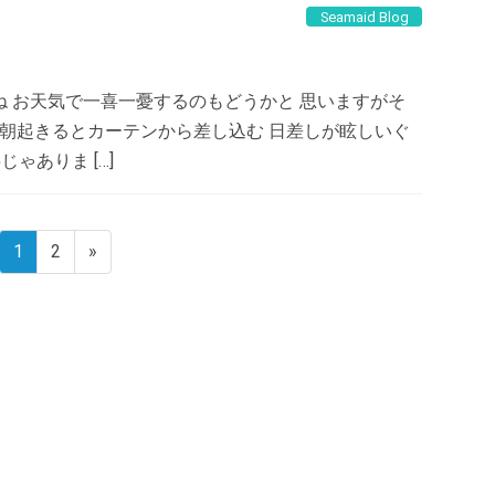
Seamaid Blog
 お天気で一喜一憂するのもどうかと 思いますがそ
 朝起きるとカーテンから差し込む 日差しが眩しいぐ
ゃありま […]
1
2
»