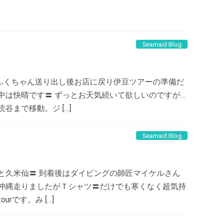
Seamaid Blog
ふくちゃん送り出し後お店に戻り伊豆ツアーの準備だ
中は快晴です〓 ずっとお天気続いて欲しいのですが…
谷まで移動。ジ […]
Seamaid Blog
と久米仙〓 到着後はダイビングの師匠マイケルさん
で沖縄走りましたがＴシャツ〓だけでも寒くなく超気持
rです。み […]