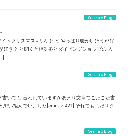
Seamaid Blog
。
8] ホワイトクリスマスもいいけど やっぱり暖かいほうが好
が好き？ と聞くと絶対冬とダイビングショップの 人
]
Seamaid Blog
グ書いてと 言われていますがあまり文章でごたごた書
拒んでいました[emoji:v-421] それでもまだリク
Seamaid Blog