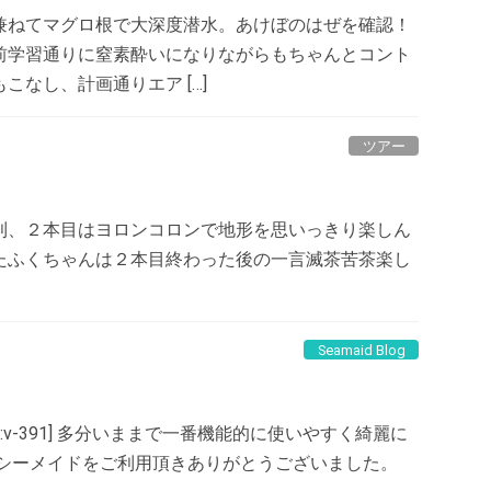
兼ねてマグロ根で大深度潜水。あけぼのはぜを確認！
前学習通りに窒素酔いになりながらもちゃんとコント
なし、計画通りエア […]
ツアー
利、２本目はヨロンコロンで地形を思いっきり楽しん
たふくちゃんは２本目終わった後の一言滅茶苦茶楽し
Seamaid Blog
:v-391] 多分いままで一番機能的に使いやすく綺麗に
 今年一年シーメイドをご利用頂きありがとうございました。