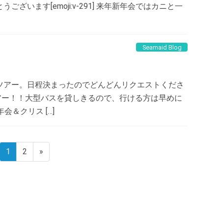
います[emoji:v-291] 来年新年会ではカニと一
Seamaid Blog
ツアー。日程決まったのでどんどんリクエストくださ
アー！！大型バスを貸しきるので、行ける方は早めに
会＆クリス […]
1
2
»