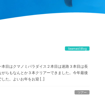
Seamaid Blog
一本目はクマノミパラダイス２本目は迷路３本目は長
ながらもなんとか３本クリアーできました。今年最後
た。よいお年をお迎 […]
ツアー