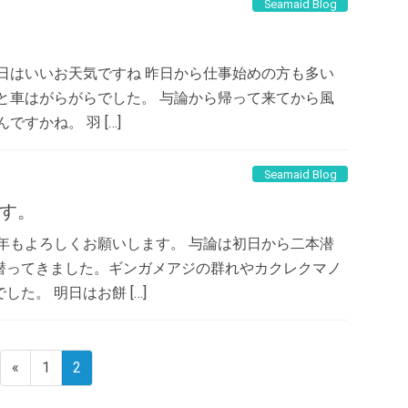
Seamaid Blog
日はいいお天気ですね 昨日から仕事始めの方も多い
と車はがらがらでした。 与論から帰って来てから風
すかね。 羽 […]
Seamaid Blog
す。
年もよろしくお願いします。 与論は初日から二本潜
潜ってきました。ギンガメアジの群れやカクレクマノ
た。 明日はお餅 […]
«
1
2