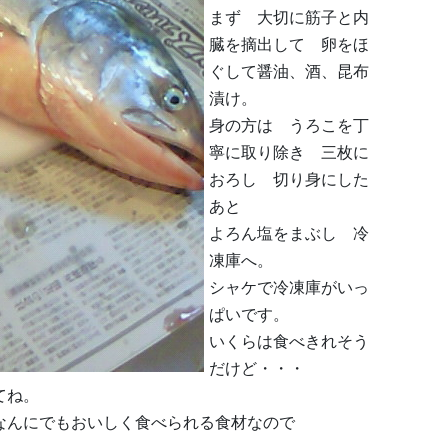
まず 大切に筋子と内
臓を摘出して 卵をほ
ぐして醤油、酒、昆布
漬け。
身の方は うろこを丁
寧に取り除き 三枚に
おろし 切り身にした
あと
よろん塩をまぶし 冷
凍庫へ。
シャケで冷凍庫がいっ
ぱいです。
いくらは食べきれそう
だけど・・・
てね。
なんにでもおいしく食べられる食材なので