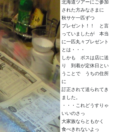
北海道ツアーにご参加
された方みなさまに
秋サケ一匹ずつ
プレゼント！！ と言
っていましたが 本当
に一匹丸々プレゼント
とは・・・
しかも ボスは店に送
り 到着が定休日とい
うことで うちの住所
に
訂正されて送られてき
ました。
・・・これどうすりゃ
いいのさっ
大家族ならともかく
食べきれないよっ