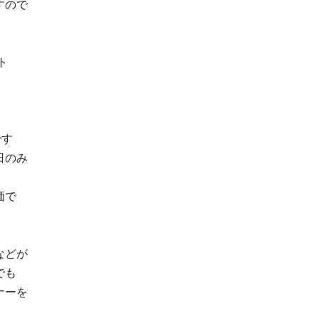
すので
ト
です
日のみ
価で
などが
でも
ナーを