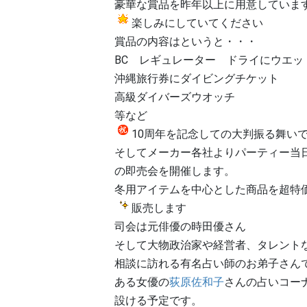
豪華な賞品を昨年以上に用意していま
楽しみにしていてください
賞品の内容はというと・・・
BC レギュレーター ドライにウエッ
沖縄旅行券にダイビングチケット
高級ダイバーズウオッチ
等など
10周年
を記念しての大判振る舞い
そしてメーカー各社よりパーティー当
の即売会を開催します。
冬用アイテムを中心とした商品を超特
販売します
司会は元俳優の時田優さん
そして大物政治家や経営者、タレント
相談に訪れる有名占い師のお弟子さん
ある女優の
荻原佐和子
さんの占いコー
設ける予定です。