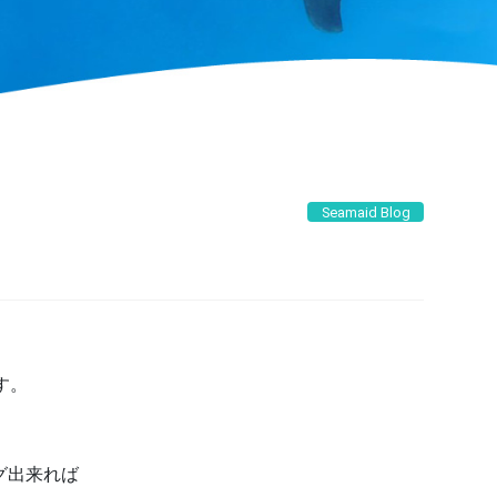
Seamaid Blog
す。
グ出来れば