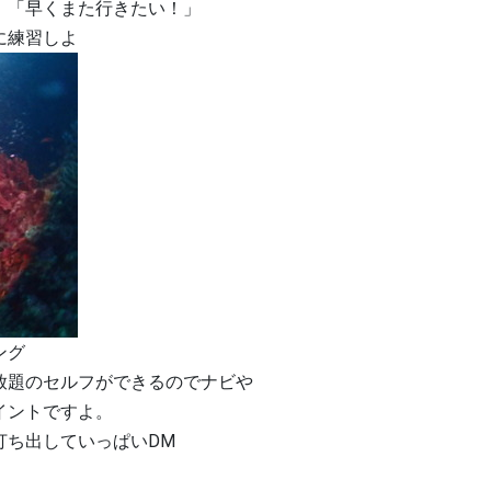
」「早くまた行きたい！」
に練習しよ
ング
放題のセルフができるのでナビや
イントですよ。
打ち出していっぱいDM