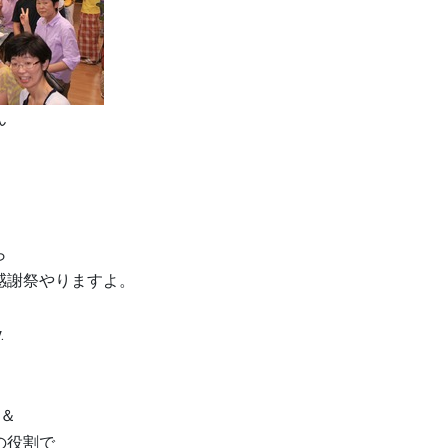
ん
ら
感謝祭やりますよ。
.
ー＆
の役割で