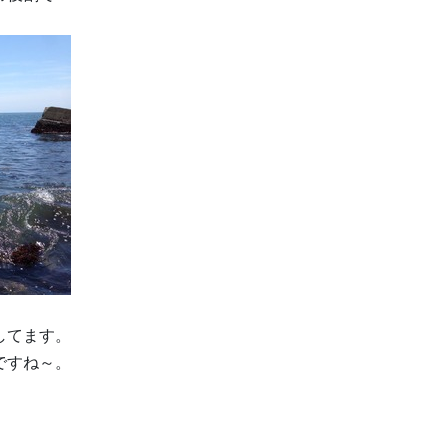
。
してます。
ですね～。