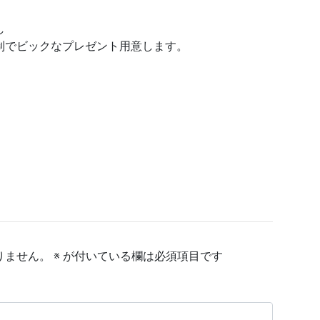
し
制でビックなプレゼント用意します。
りません。
※
が付いている欄は必須項目です