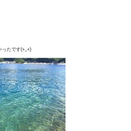
たです(>_<)