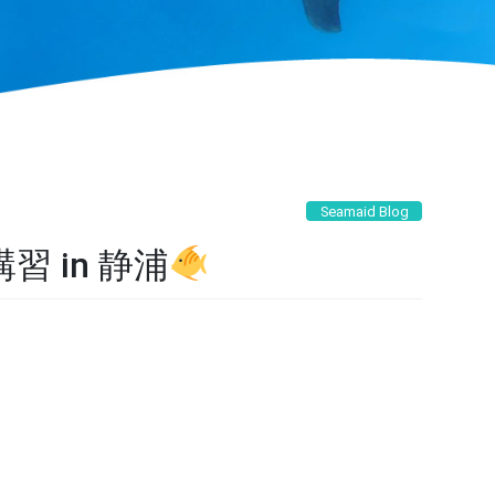
Seamaid Blog
 in 静浦