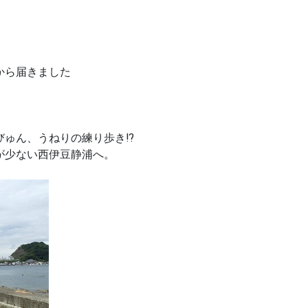
から届きました
ゅん、うねりの練り歩き⁉︎
が少ない西伊豆静浦へ。