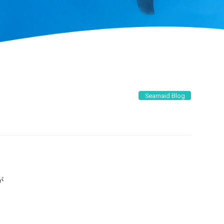
Seamaid Blog
が