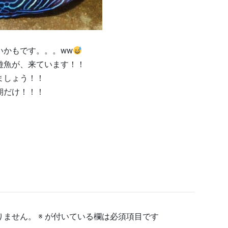
いかもです。。。ww
遊魚が、来ています！！
ましょう！！
期だけ！！！
りません。
※
が付いている欄は必須項目です