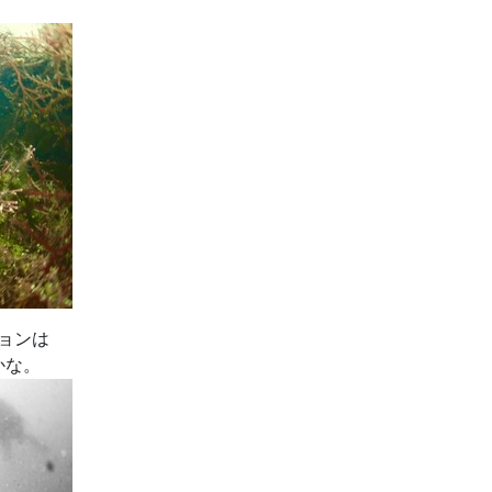
。
ションは
かな。